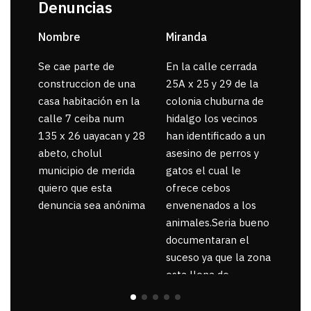
Denuncias
Nombre
Miranda
sar
Se cae parte de
En la calle cerrada
La 
construccion de una
25A x 25 y 29 de la
por
casa habitación en la
colonia chuburna de
gua
calle 7 ceiba num
hidalgo los vecinos
135 x 26 uayacan y 28
han identificado a un
abeto, cholul
asesino de perros y
municipio de merida
gatos el cual le
quiero que esta
ofrece cebos
denuncia sea anónima
envenenados a los
animales.Seria bueno
documentaran el
suceso ya que la zona
esta llena de
pancartas de
incorfomidad