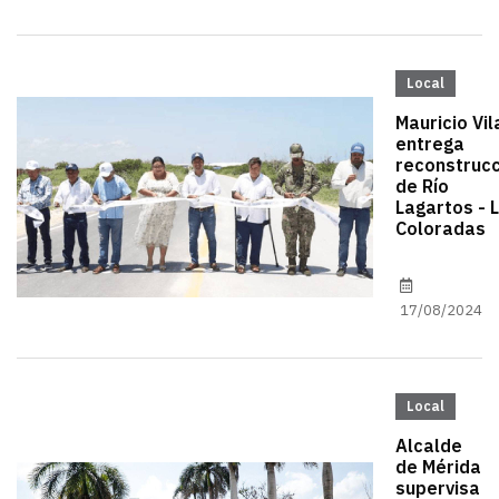
Local
Mauricio Vil
entrega
reconstrucc
de Río
Lagartos - 
Coloradas
17/08/2024
Local
Alcalde
de Mérida
supervisa