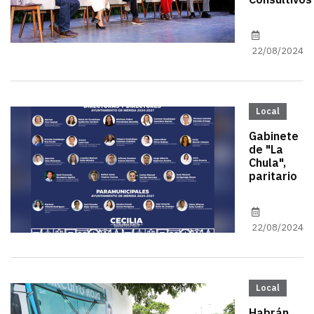
Consultivos
22/08/2024
Local
Gabinete
de "La
Chula",
paritario
22/08/2024
Local
Habrán