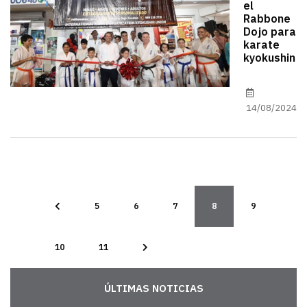
el
Rabbone
Dojo para
karate
kyokushin
14/08/2024
5
6
7
8
9
10
11
ÚLTIMAS NOTICIAS