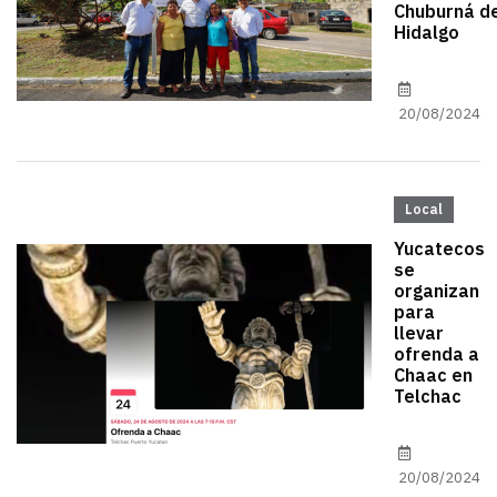
Chuburná d
Hidalgo
20/08/2024
Local
Yucatecos
se
organizan
para
llevar
ofrenda a
Chaac en
Telchac
20/08/2024