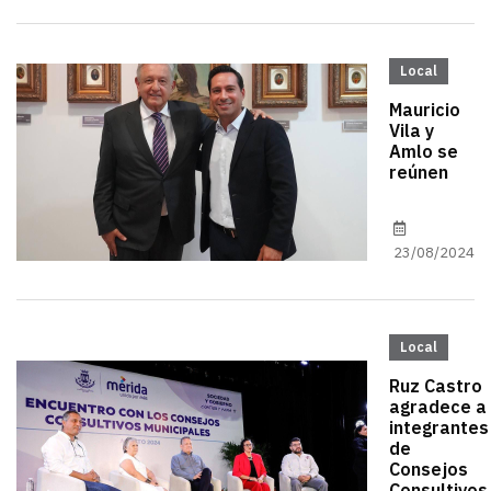
Local
Mauricio
Vila y
Amlo se
reúnen
23/08/2024
Local
Ruz Castro
agradece a
integrantes
de
Consejos